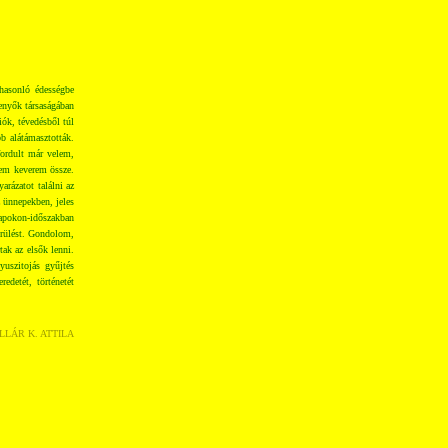
hasonló édességbe
enyők társaságában
iók, tévedésből túl
b alátámasztották.
fordult már velem,
nem keverem össze.
rázatot találni az
z ünnepekben, jeles
apokon-időszakban
erülést. Gondolom,
ak az elsők lenni.
yuszitojás gyűjtés
edetét, történetét
LLÁR K. ATTILA