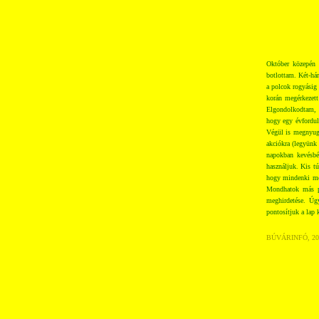
Október közepén 
botlottam. Két-há
a polcok rogyásig 
korán megérkezett
Elgondolkodtam, h
hogy egy évfordul
Végül is megnyugo
akciókra (legyünk 
napokban kevésbé
használjuk. Kis t
hogy mindenki meg
Mondhatok más pél
meghirdetése. Úgy
pontosítjuk a lap
BÚVÁRINFÓ, 2