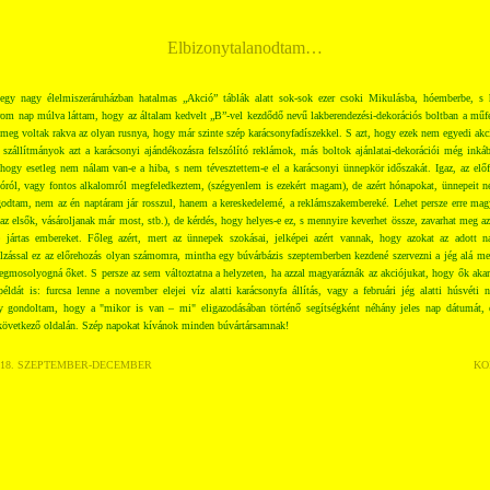
Elbizonytalanodtam…
egy nagy élelmiszeráruházban hatalmas „Akció” táblák alatt sok-sok ezer csoki Mikulásba, hóemberbe, s 
rom nap múlva láttam, hogy az általam kedvelt „B”-vel kezdődő nevű lakberendezési-dekorációs boltban a műf
meg voltak rakva az olyan rusnya, hogy már szinte szép karácsonyfadíszekkel. S azt, hogy ezek nem egyedi akc
 szállítmányok azt a karácsonyi ajándékozásra felszólító reklámok, más boltok ajánlatai-dekorációi még inkáb
ogy esetleg nem nálam van-e a hiba, s nem tévesztettem-e el a karácsonyi ünnepkör időszakát. Igaz, az elő
óról, vagy fontos alkalomról megfeledkeztem, (szégyenlem is ezekért magam), de azért hónapokat, ünnepeit 
dtam, nem az én naptáram jár rosszul, hanem a kereskedelemé, a reklámszakembereké. Lehet persze erre magya
az elsők, vásároljanak már most, stb.), de kérdés, hogy helyes-e ez, s mennyire keverhet össze, zavarhat meg a
 jártas embereket. Főleg azért, mert az ünnepek szokásai, jelképei azért vannak, hogy azokat az adott n
úlzással ez az előrehozás olyan számomra, mintha egy búvárbázis szeptemberben kezdené szervezni a jég alá m
mosolyogná őket. S persze az sem változtatna a helyzeten, ha azzal magyaráznák az akciójukat, hogy ők akart
dát is: furcsa lenne a november elejei víz alatti karácsonyfa állítás, vagy a februári jég alatti húsvéti n
 gondoltam, hogy a "mikor is van – mi" eligazodásában történő segítségként néhány jeles nap dátumát, er
 következő oldalán. Szép napokat kívánok minden búvártársamnak!
018. SZEPTEMBER-DECEMBER
KO